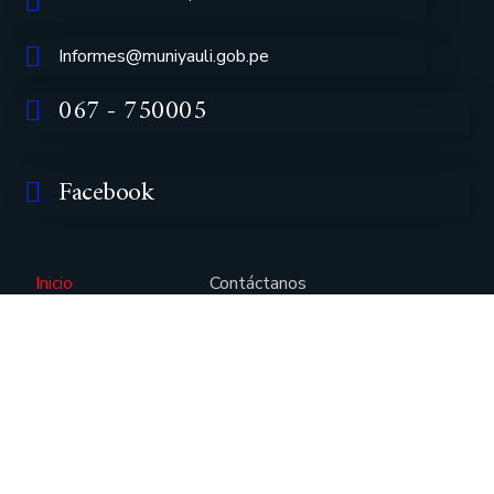
Informes@muniyauli.gob.pe
067 - 750005
Facebook
Inicio
Contáctanos
Concejo Municipal
Nuestras Obras
Misión y Visión
Transparencia
Organigrama
Convocatorias CAS
Noticias
SISFOH
Directorio