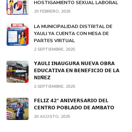
HOSTIGAMIENTO SEXUAL LABORAL
20 FEBRERO, 2026
LA MUNICIPALIDAD DISTRITAL DE
YAULI YA CUENTA CON MESA DE
PARTES VIRTUAL
2 SEPTIEMBRE, 2025
𝗬𝗔𝗨𝗟𝗜 𝗜𝗡𝗔𝗨𝗚𝗨𝗥𝗔 𝗡𝗨𝗘𝗩𝗔 𝗢𝗕𝗥𝗔
𝗘𝗗𝗨𝗖𝗔𝗧𝗜𝗩𝗔 𝗘𝗡 𝗕𝗘𝗡𝗘𝗙𝗜𝗖𝗜𝗢 𝗗𝗘 𝗟𝗔
𝗡𝗜𝗡̃𝗘𝗭
2 SEPTIEMBRE, 2025
𝗙𝗘𝗟𝗜𝗭 𝟰𝟮° 𝗔𝗡𝗜𝗩𝗘𝗥𝗦𝗔𝗥𝗜𝗢 𝗗𝗘𝗟
𝗖𝗘𝗡𝗧𝗥𝗢 𝗣𝗢𝗕𝗟𝗔𝗗𝗢 𝗗𝗘 𝗔𝗠𝗕𝗔𝗧𝗢
20 AGOSTO, 2025