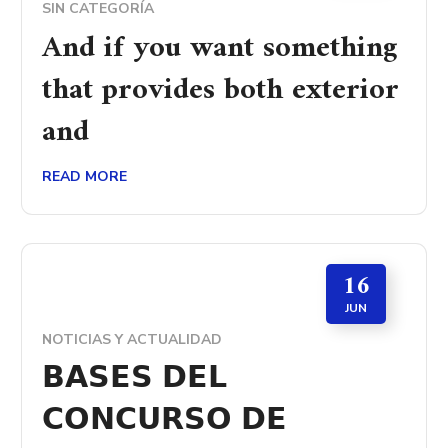
SIN CATEGORÍA
And if you want something
that provides both exterior
and
READ MORE
16
JUN
NOTICIAS Y ACTUALIDAD
𝗕𝗔𝗦𝗘𝗦 𝗗𝗘𝗟
𝗖𝗢𝗡𝗖𝗨𝗥𝗦𝗢 𝗗𝗘