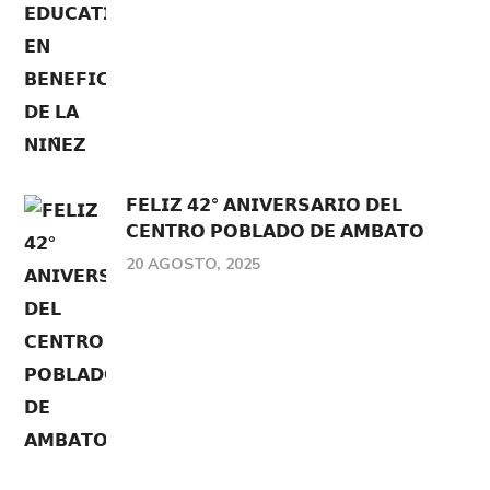
𝗙𝗘𝗟𝗜𝗭 𝟰𝟮° 𝗔𝗡𝗜𝗩𝗘𝗥𝗦𝗔𝗥𝗜𝗢 𝗗𝗘𝗟
𝗖𝗘𝗡𝗧𝗥𝗢 𝗣𝗢𝗕𝗟𝗔𝗗𝗢 𝗗𝗘 𝗔𝗠𝗕𝗔𝗧𝗢
20 AGOSTO, 2025