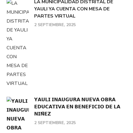
LA MUNICIPALIDAD DISTRITAL DE
YAULI YA CUENTA CON MESA DE
PARTES VIRTUAL
2 SEPTIEMBRE, 2025
𝗬𝗔𝗨𝗟𝗜 𝗜𝗡𝗔𝗨𝗚𝗨𝗥𝗔 𝗡𝗨𝗘𝗩𝗔 𝗢𝗕𝗥𝗔
𝗘𝗗𝗨𝗖𝗔𝗧𝗜𝗩𝗔 𝗘𝗡 𝗕𝗘𝗡𝗘𝗙𝗜𝗖𝗜𝗢 𝗗𝗘 𝗟𝗔
𝗡𝗜𝗡̃𝗘𝗭
2 SEPTIEMBRE, 2025