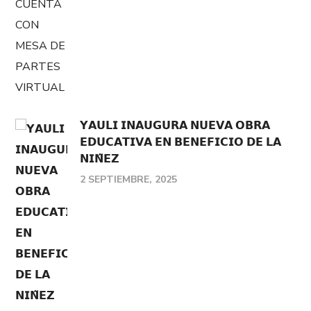
𝗬𝗔𝗨𝗟𝗜 𝗜𝗡𝗔𝗨𝗚𝗨𝗥𝗔 𝗡𝗨𝗘𝗩𝗔 𝗢𝗕𝗥𝗔
𝗘𝗗𝗨𝗖𝗔𝗧𝗜𝗩𝗔 𝗘𝗡 𝗕𝗘𝗡𝗘𝗙𝗜𝗖𝗜𝗢 𝗗𝗘 𝗟𝗔
𝗡𝗜𝗡̃𝗘𝗭
2 SEPTIEMBRE, 2025