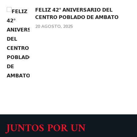
𝗙𝗘𝗟𝗜𝗭 𝟰𝟮° 𝗔𝗡𝗜𝗩𝗘𝗥𝗦𝗔𝗥𝗜𝗢 𝗗𝗘𝗟
𝗖𝗘𝗡𝗧𝗥𝗢 𝗣𝗢𝗕𝗟𝗔𝗗𝗢 𝗗𝗘 𝗔𝗠𝗕𝗔𝗧𝗢
20 AGOSTO, 2025
JUNTOS POR UN