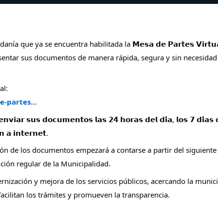
adanía que ya
se encuentra habilitada la 𝗠𝗲𝘀𝗮 𝗱𝗲 𝗣𝗮𝗿𝘁𝗲𝘀 𝗩𝗶𝗿𝘁𝘂
esentar sus documentos de manera rápida, segura y sin necesidad
al:
de-partes…
𝗻𝘃𝗶𝗮𝗿 𝘀𝘂𝘀 𝗱𝗼𝗰𝘂𝗺𝗲𝗻𝘁𝗼𝘀 𝗹𝗮𝘀 𝟮𝟰 𝗵𝗼𝗿𝗮𝘀 𝗱𝗲𝗹 𝗱𝗶́𝗮, 𝗹𝗼𝘀 𝟳 𝗱𝗶́𝗮𝘀 
 𝗮 𝗶𝗻𝘁𝗲𝗿𝗻𝗲𝘁.
ión de los documentos empezará a contarse a partir del siguiente 
nción regular de la Municipalidad.
nización y mejora de los servicios públicos, acercando la munic
acilitan los trámites y promueven la transparencia.