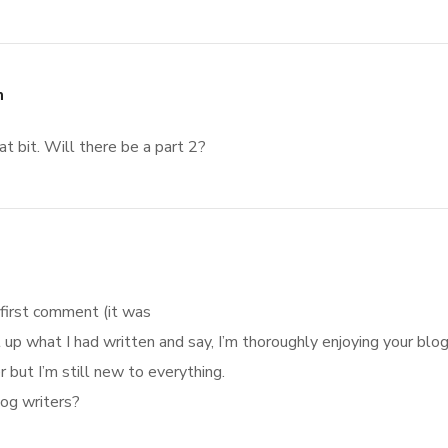
m
hat bit. Will there be a part 2?
 first comment (it was
it up what I had written and say, I’m thoroughly enjoying your blog
r but I’m still new to everything.
log writers?