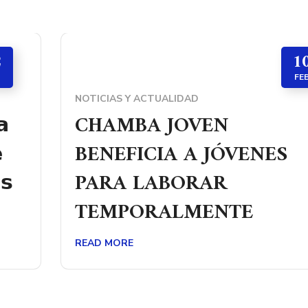
2
1
FE
NOTICIAS Y ACTUALIDAD
𝗮
CHAMBA JOVEN

BENEFICIA A JÓVENES
𝘀
PARA LABORAR
TEMPORALMENTE
READ MORE