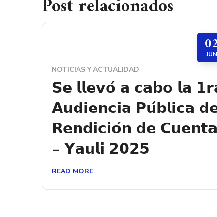
Post relacionados
0
JUN
NOTICIAS Y ACTUALIDAD
𝗦𝗲 𝗹𝗹𝗲𝘃𝗼́ 𝗮 𝗰𝗮𝗯𝗼 𝗹𝗮 𝟭𝗿
𝗔𝘂𝗱𝗶𝗲𝗻𝗰𝗶𝗮 𝗣𝘂́𝗯𝗹𝗶𝗰𝗮 𝗱
𝗥𝗲𝗻𝗱𝗶𝗰𝗶𝗼́𝗻 𝗱𝗲 𝗖𝘂𝗲𝗻𝘁
– 𝗬𝗮𝘂𝗹𝗶 𝟮𝟬𝟮𝟱
READ MORE