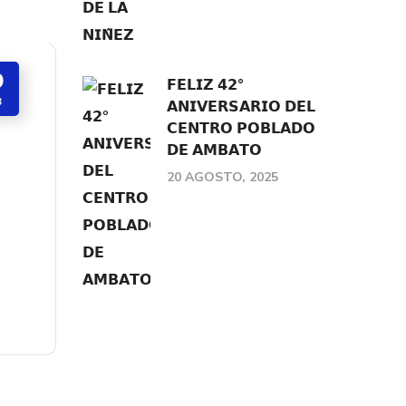
0
𝗙𝗘𝗟𝗜𝗭 𝟰𝟮°
B
𝗔𝗡𝗜𝗩𝗘𝗥𝗦𝗔𝗥𝗜𝗢 𝗗𝗘𝗟
𝗖𝗘𝗡𝗧𝗥𝗢 𝗣𝗢𝗕𝗟𝗔𝗗𝗢
𝗗𝗘 𝗔𝗠𝗕𝗔𝗧𝗢
20 AGOSTO, 2025