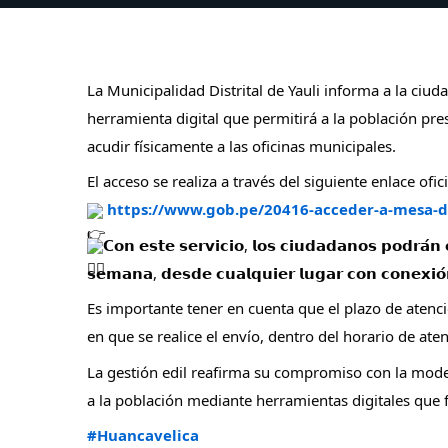
La Municipalidad Distrital de Yauli informa a la ciud
herramienta digital que permitirá a la población pr
acudir físicamente a las oficinas municipales.
El acceso se realiza a través del siguiente enlace ofici
https://www.gob.pe/20416-acceder-a-mesa-
𝗖𝗼𝗻 𝗲𝘀𝘁𝗲 𝘀𝗲𝗿𝘃𝗶𝗰𝗶𝗼, 𝗹𝗼𝘀 𝗰𝗶𝘂𝗱𝗮𝗱𝗮𝗻𝗼𝘀 𝗽𝗼𝗱𝗿𝗮́𝗻 
𝘀𝗲𝗺𝗮𝗻𝗮, 𝗱𝗲𝘀𝗱𝗲 𝗰𝘂𝗮𝗹𝗾𝘂𝗶𝗲𝗿 𝗹𝘂𝗴𝗮𝗿 𝗰𝗼𝗻 𝗰𝗼𝗻𝗲𝘅𝗶𝗼́
Es importante tener en cuenta que el plazo de atenc
en que se realice el envío, dentro del horario de ate
La gestión edil reafirma su compromiso con la moder
a la población mediante herramientas digitales que f
#Huancavelica