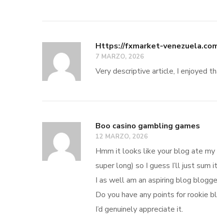
Https://fxmarket-venezuela.co
7 MARZO, 2026
Very descriptive article, I enjoyed t
Boo casino gambling games
12 MARZO, 2026
Hmm it looks like your blog ate my
super long) so I guess I’ll just sum 
I as well am an aspiring blog blogge
Do you have any points for rookie b
I’d genuinely appreciate it.