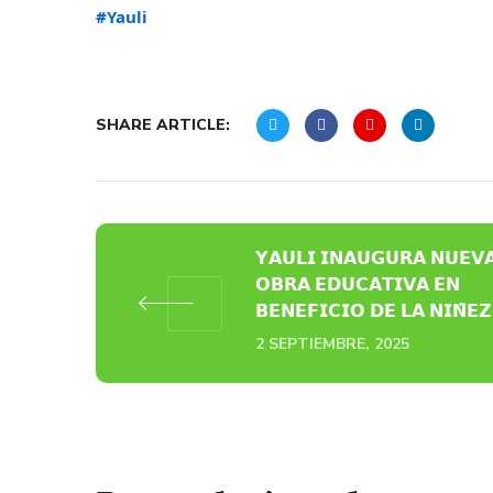
#Yauli
SHARE ARTICLE:
𝗬𝗔𝗨𝗟𝗜 𝗜𝗡𝗔𝗨𝗚𝗨𝗥𝗔 𝗡𝗨𝗘𝗩
𝗢𝗕𝗥𝗔 𝗘𝗗𝗨𝗖𝗔𝗧𝗜𝗩𝗔 𝗘𝗡
𝗕𝗘𝗡𝗘𝗙𝗜𝗖𝗜𝗢 𝗗𝗘 𝗟𝗔 𝗡𝗜𝗡̃𝗘𝗭
2 SEPTIEMBRE, 2025