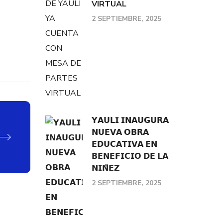
VIRTUAL
2 SEPTIEMBRE, 2025
𝗬𝗔𝗨𝗟𝗜 𝗜𝗡𝗔𝗨𝗚𝗨𝗥𝗔
𝗡𝗨𝗘𝗩𝗔 𝗢𝗕𝗥𝗔
𝗘𝗗𝗨𝗖𝗔𝗧𝗜𝗩𝗔 𝗘𝗡
𝗕𝗘𝗡𝗘𝗙𝗜𝗖𝗜𝗢 𝗗𝗘 𝗟𝗔
𝗡𝗜𝗡̃𝗘𝗭
2 SEPTIEMBRE, 2025