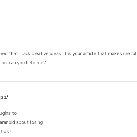
ied that I lack creative ideas. It is your article that makes me ful
tion, can you help me?
app/
ugins to
paranoid about losing
 tips?