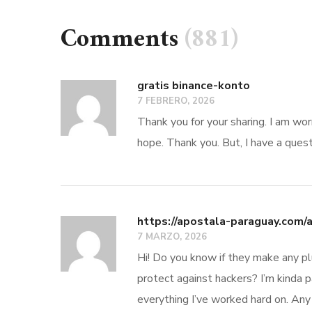
Comments
(881)
gratis binance-konto
7 FEBRERO, 2026
Thank you for your sharing. I am worr
hope. Thank you. But, I have a ques
https://apostala-paraguay.com/
7 MARZO, 2026
Hi! Do you know if they make any pl
protect against hackers? I’m kinda 
everything I’ve worked hard on. Any