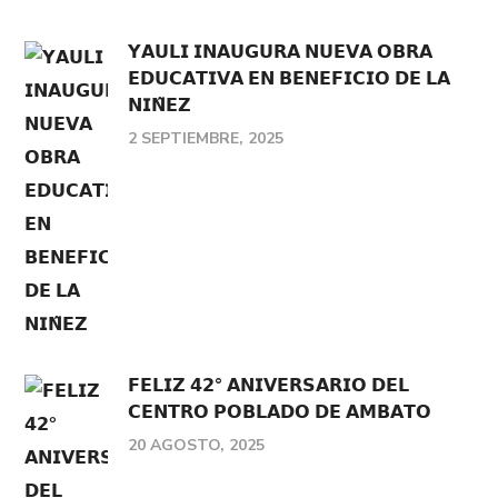
𝗬𝗔𝗨𝗟𝗜 𝗜𝗡𝗔𝗨𝗚𝗨𝗥𝗔 𝗡𝗨𝗘𝗩𝗔 𝗢𝗕𝗥𝗔
𝗘𝗗𝗨𝗖𝗔𝗧𝗜𝗩𝗔 𝗘𝗡 𝗕𝗘𝗡𝗘𝗙𝗜𝗖𝗜𝗢 𝗗𝗘 𝗟𝗔
𝗡𝗜𝗡̃𝗘𝗭
2 SEPTIEMBRE, 2025
𝗙𝗘𝗟𝗜𝗭 𝟰𝟮° 𝗔𝗡𝗜𝗩𝗘𝗥𝗦𝗔𝗥𝗜𝗢 𝗗𝗘𝗟
𝗖𝗘𝗡𝗧𝗥𝗢 𝗣𝗢𝗕𝗟𝗔𝗗𝗢 𝗗𝗘 𝗔𝗠𝗕𝗔𝗧𝗢
20 AGOSTO, 2025