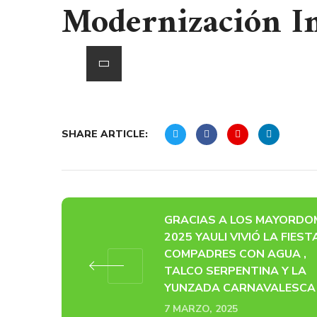
Modernización In
SHARE ARTICLE:
GRACIAS A LOS MAYORD
2025 YAULI VIVIÓ LA FIEST
COMPADRES CON AGUA ,
TALCO SERPENTINA Y LA
YUNZADA CARNAVALESCA
7 MARZO, 2025