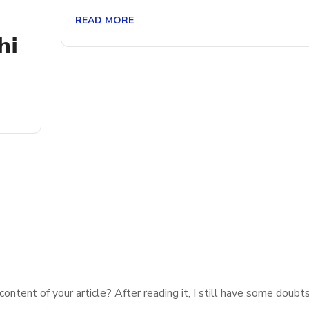
READ MORE
𝗶
ontent of your article? After reading it, I still have some doubt