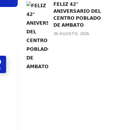
𝗙𝗘𝗟𝗜𝗭 𝟰𝟮°
𝗔𝗡𝗜𝗩𝗘𝗥𝗦𝗔𝗥𝗜𝗢 𝗗𝗘𝗟
𝗖𝗘𝗡𝗧𝗥𝗢 𝗣𝗢𝗕𝗟𝗔𝗗𝗢
𝗗𝗘 𝗔𝗠𝗕𝗔𝗧𝗢
20 AGOSTO, 2025
0
B