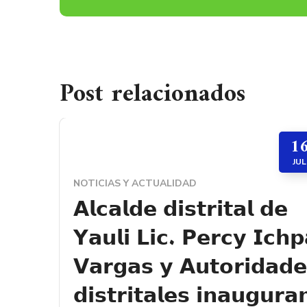
Post relacionados
1
JUL
NOTICIAS Y ACTUALIDAD
𝗔𝗹𝗰𝗮𝗹𝗱𝗲 𝗱𝗶𝘀𝘁𝗿𝗶𝘁𝗮𝗹 𝗱𝗲
𝗬𝗮𝘂𝗹𝗶 𝗟𝗶𝗰. 𝗣𝗲𝗿𝗰𝘆 𝗜𝗰𝗵𝗽
𝗩𝗮𝗿𝗴𝗮𝘀 𝘆 𝗔𝘂𝘁𝗼𝗿𝗶𝗱𝗮𝗱𝗲
𝗱𝗶𝘀𝘁𝗿𝗶𝘁𝗮𝗹𝗲𝘀 𝗶𝗻𝗮𝘂𝗴𝘂𝗿𝗮