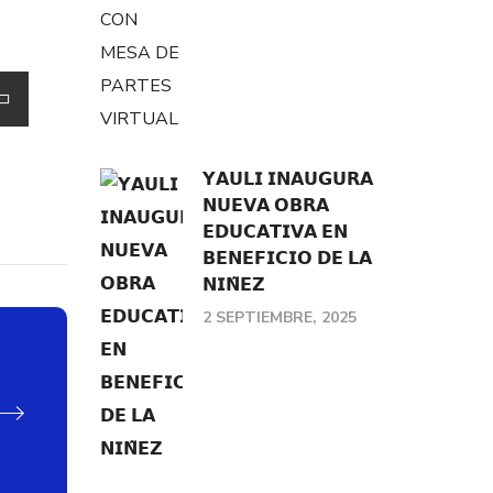
𝗬𝗔𝗨𝗟𝗜 𝗜𝗡𝗔𝗨𝗚𝗨𝗥𝗔
𝗡𝗨𝗘𝗩𝗔 𝗢𝗕𝗥𝗔
𝗘𝗗𝗨𝗖𝗔𝗧𝗜𝗩𝗔 𝗘𝗡
𝗕𝗘𝗡𝗘𝗙𝗜𝗖𝗜𝗢 𝗗𝗘 𝗟𝗔
𝗡𝗜𝗡̃𝗘𝗭
2 SEPTIEMBRE, 2025