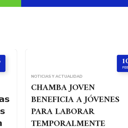
6
1
FE
NOTICIAS Y ACTUALIDAD
CHAMBA JOVEN
𝗮𝘀
BENEFICIA A JÓVENES
𝘀
PARA LABORAR

TEMPORALMENTE