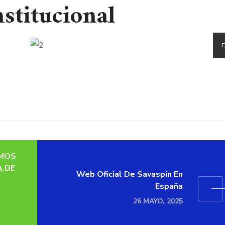
stitucional
OMOS
A DE
Web Oficial De Savaspin En
España
26 MAYO, 2025