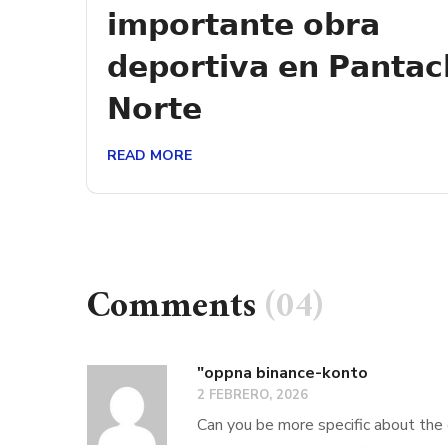
𝗶𝗺𝗽𝗼𝗿𝘁𝗮𝗻𝘁𝗲 𝗼𝗯𝗿𝗮
𝗱𝗲𝗽𝗼𝗿𝘁𝗶𝘃𝗮 𝗲𝗻 𝗣𝗮𝗻𝘁𝗮𝗰
𝗡𝗼𝗿𝘁𝗲
READ MORE
Comments
(04)
"oppna binance-konto
2 FEBRERO, 2026
Can you be more specific about the c