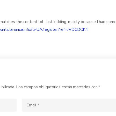
cle matches the content lol. Just kidding, mainly because I had so
counts.binance.info/ru-UA/register?ref=JVDCDCK4
ublicada.
Los campos obligatorios están marcados con
*