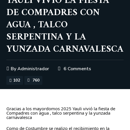
YAULI VIVIÓ LA FIESTA
DE COMPADRES CON
AGUA , TALCO
SERPENTINA Y LA
YUNZADA CARNAVALESCA
By
Administrador
6 Comments
102
760
Gracias a los mayordomos 2025 Yauli vivió la fiesta de
Compadres con agua , talco serpentina y la yunzada
carnavalesca
Como de Costumbre se realizo el recibimiento en la