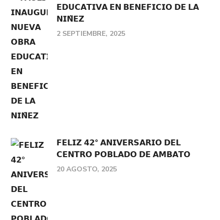
𝗘𝗗𝗨𝗖𝗔𝗧𝗜𝗩𝗔 𝗘𝗡 𝗕𝗘𝗡𝗘𝗙𝗜𝗖𝗜𝗢 𝗗𝗘 𝗟𝗔
𝗡𝗜𝗡̃𝗘𝗭
2 SEPTIEMBRE, 2025
𝗙𝗘𝗟𝗜𝗭 𝟰𝟮° 𝗔𝗡𝗜𝗩𝗘𝗥𝗦𝗔𝗥𝗜𝗢 𝗗𝗘𝗟
𝗖𝗘𝗡𝗧𝗥𝗢 𝗣𝗢𝗕𝗟𝗔𝗗𝗢 𝗗𝗘 𝗔𝗠𝗕𝗔𝗧𝗢
20 AGOSTO, 2025