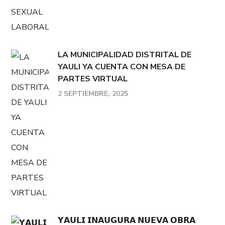
LA MUNICIPALIDAD DISTRITAL DE
YAULI YA CUENTA CON MESA DE
PARTES VIRTUAL
2 SEPTIEMBRE, 2025
𝗬𝗔𝗨𝗟𝗜 𝗜𝗡𝗔𝗨𝗚𝗨𝗥𝗔 𝗡𝗨𝗘𝗩𝗔 𝗢𝗕𝗥𝗔