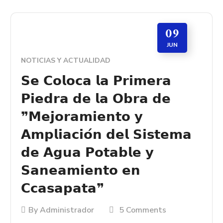
09
JUN
NOTICIAS Y ACTUALIDAD
𝗦𝗲 𝗖𝗼𝗹𝗼𝗰𝗮 𝗹𝗮 𝗣𝗿𝗶𝗺𝗲𝗿𝗮
𝗣𝗶𝗲𝗱𝗿𝗮 𝗱𝗲 𝗹𝗮 𝗢𝗯𝗿𝗮 𝗱𝗲
❞𝗠𝗲𝗷𝗼𝗿𝗮𝗺𝗶𝗲𝗻𝘁𝗼 𝘆
𝗔𝗺𝗽𝗹𝗶𝗮𝗰𝗶𝗼́𝗻 𝗱𝗲𝗹 𝗦𝗶𝘀𝘁𝗲𝗺𝗮
𝗱𝗲 𝗔𝗴𝘂𝗮 𝗣𝗼𝘁𝗮𝗯𝗹𝗲 𝘆
𝗦𝗮𝗻𝗲𝗮𝗺𝗶𝗲𝗻𝘁𝗼 𝗲𝗻
𝗖𝗰𝗮𝘀𝗮𝗽𝗮𝘁𝗮❞
By
Administrador
5 Comments