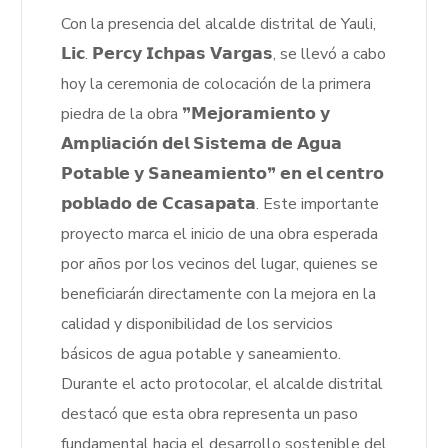
Con la presencia del alcalde distrital de Yauli,
𝗟𝗶𝗰. 𝗣𝗲𝗿𝗰𝘆 𝗜𝗰𝗵𝗽𝗮𝘀 𝗩𝗮𝗿𝗴𝗮𝘀, se llevó a cabo
hoy la ceremonia de colocación de la primera
piedra de la obra ❞𝗠𝗲𝗷𝗼𝗿𝗮𝗺𝗶𝗲𝗻𝘁𝗼 𝘆
𝗔𝗺𝗽𝗹𝗶𝗮𝗰𝗶𝗼́𝗻 𝗱𝗲𝗹 𝗦𝗶𝘀𝘁𝗲𝗺𝗮 𝗱𝗲 𝗔𝗴𝘂𝗮
𝗣𝗼𝘁𝗮𝗯𝗹𝗲 𝘆 𝗦𝗮𝗻𝗲𝗮𝗺𝗶𝗲𝗻𝘁𝗼❞ 𝗲𝗻 𝗲𝗹 𝗰𝗲𝗻𝘁𝗿𝗼
𝗽𝗼𝗯𝗹𝗮𝗱𝗼 𝗱𝗲 𝗖𝗰𝗮𝘀𝗮𝗽𝗮𝘁𝗮. Este importante
proyecto marca el inicio de una obra esperada
por años por los vecinos del lugar, quienes se
beneficiarán directamente con la mejora en la
calidad y disponibilidad de los servicios
básicos de agua potable y saneamiento.
Durante el acto protocolar, el alcalde distrital
destacó que esta obra representa un paso
fundamental hacia el desarrollo sostenible del