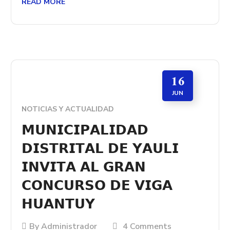
READ MORE
16
JUN
NOTICIAS Y ACTUALIDAD
𝗠𝗨𝗡𝗜𝗖𝗜𝗣𝗔𝗟𝗜𝗗𝗔𝗗
𝗗𝗜𝗦𝗧𝗥𝗜𝗧𝗔𝗟 𝗗𝗘 𝗬𝗔𝗨𝗟𝗜
𝗜𝗡𝗩𝗜𝗧𝗔 𝗔𝗟 𝗚𝗥𝗔𝗡
𝗖𝗢𝗡𝗖𝗨𝗥𝗦𝗢 𝗗𝗘 𝗩𝗜𝗚𝗔
𝗛𝗨𝗔𝗡𝗧𝗨𝗬
By
Administrador
4 Comments