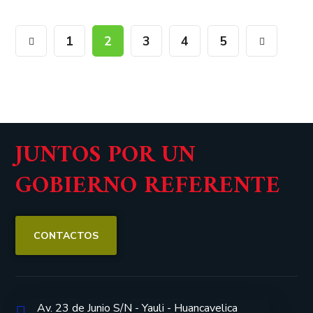
1
2
3
4
5
JUNTOS POR UN
GOBIERNO REFERENTE
CONTACTOS
Av. 23 de Junio S/N - Yauli - Huancavelica