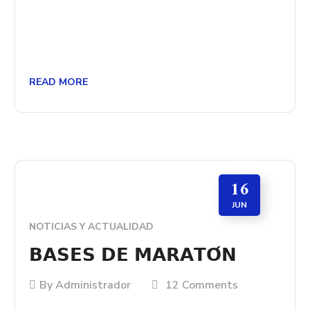
READ MORE
16
JUN
NOTICIAS Y ACTUALIDAD
𝗕𝗔𝗦𝗘𝗦 𝗗𝗘 𝗠𝗔𝗥𝗔𝗧𝗢́𝗡
By
Administrador
12 Comments