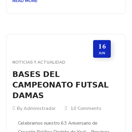
READ MORE
16
JUN
NOTICIAS Y ACTUALIDAD
𝗕𝗔𝗦𝗘𝗦 𝗗𝗘𝗟
𝗖𝗔𝗠𝗣𝗘𝗢𝗡𝗔𝗧𝗢 𝗙𝗨𝗧𝗦𝗔𝗟
𝗗𝗔𝗠𝗔𝗦
By
Administrador
10 Comments
Celebramos nuestro 63 Aniversario de