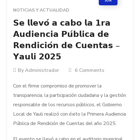
JUN
NOTICIAS Y ACTUALIDAD
𝗦𝗲 𝗹𝗹𝗲𝘃𝗼́ 𝗮 𝗰𝗮𝗯𝗼 𝗹𝗮 𝟭𝗿𝗮
𝗔𝘂𝗱𝗶𝗲𝗻𝗰𝗶𝗮 𝗣𝘂́𝗯𝗹𝗶𝗰𝗮 𝗱𝗲
𝗥𝗲𝗻𝗱𝗶𝗰𝗶𝗼́𝗻 𝗱𝗲 𝗖𝘂𝗲𝗻𝘁𝗮𝘀 –
𝗬𝗮𝘂𝗹𝗶 𝟮𝟬𝟮𝟱
By
Administrador
6 Comments
Con el firme compromiso de promover la
transparencia, la
participación ciudadana y la gestión
responsable de los recursos públicos, el Gobierno
Local de Yauli realizó con éxito la Primera Audiencia
Pública de Rendición de Cuentas del año 2025.
El evento se llevó a cabo en el auditorio municipal,