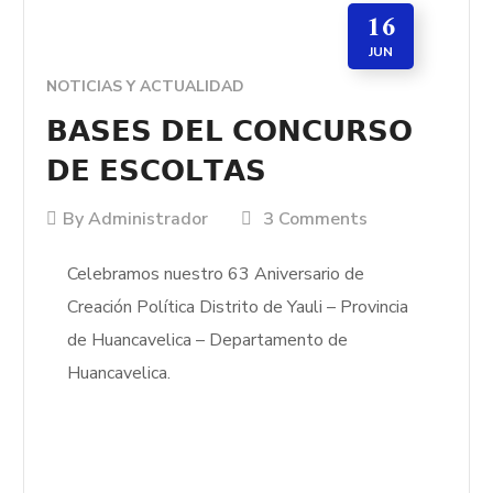
16
JUN
NOTICIAS Y ACTUALIDAD
𝗕𝗔𝗦𝗘𝗦 𝗗𝗘𝗟 𝗖𝗢𝗡𝗖𝗨𝗥𝗦𝗢
𝗗𝗘 𝗘𝗦𝗖𝗢𝗟𝗧𝗔𝗦
By
Administrador
3 Comments
Celebramos nuestro 63 Aniversario de
Creación Política Distrito de Yauli – Provincia
de Huancavelica – Departamento de
Huancavelica.