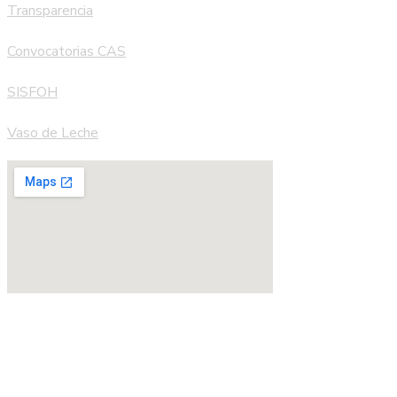
Transparencia
Convocatorias CAS
SISFOH
Vaso de Leche
Copyright © 2023 Municipalidad Distrital de Yauli :::…. Todos
los derechos reservad