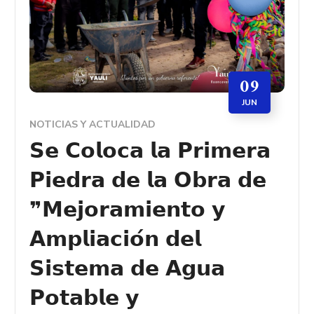
09
JUN
NOTICIAS Y ACTUALIDAD
𝗦𝗲 𝗖𝗼𝗹𝗼𝗰𝗮 𝗹𝗮 𝗣𝗿𝗶𝗺𝗲𝗿𝗮
𝗣𝗶𝗲𝗱𝗿𝗮 𝗱𝗲 𝗹𝗮 𝗢𝗯𝗿𝗮 𝗱𝗲
❞𝗠𝗲𝗷𝗼𝗿𝗮𝗺𝗶𝗲𝗻𝘁𝗼 𝘆
𝗔𝗺𝗽𝗹𝗶𝗮𝗰𝗶𝗼́𝗻 𝗱𝗲𝗹
𝗦𝗶𝘀𝘁𝗲𝗺𝗮 𝗱𝗲 𝗔𝗴𝘂𝗮
𝗣𝗼𝘁𝗮𝗯𝗹𝗲 𝘆