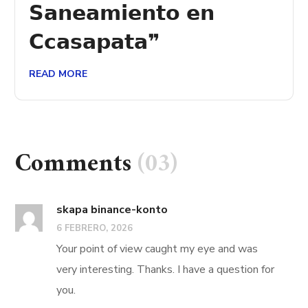
𝗦𝗮𝗻𝗲𝗮𝗺𝗶𝗲𝗻𝘁𝗼 𝗲𝗻
𝗖𝗰𝗮𝘀𝗮𝗽𝗮𝘁𝗮❞
READ MORE
Comments
(03)
skapa binance-konto
6 FEBRERO, 2026
Your point of view caught my eye and was
very interesting. Thanks. I have a question for
you.