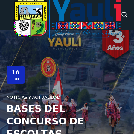
16
JUN
NOTICIAS Y ACTUALIDAD
𝗕𝗔𝗦𝗘𝗦 𝗗𝗘𝗟
𝗖𝗢𝗡𝗖𝗨𝗥𝗦𝗢 𝗗𝗘