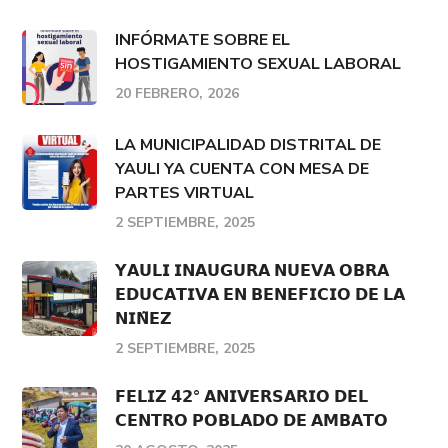
INFÓRMATE SOBRE EL
HOSTIGAMIENTO SEXUAL LABORAL
20 FEBRERO, 2026
LA MUNICIPALIDAD DISTRITAL DE
YAULI YA CUENTA CON MESA DE
PARTES VIRTUAL
2 SEPTIEMBRE, 2025
𝗬𝗔𝗨𝗟𝗜 𝗜𝗡𝗔𝗨𝗚𝗨𝗥𝗔 𝗡𝗨𝗘𝗩𝗔 𝗢𝗕𝗥𝗔
𝗘𝗗𝗨𝗖𝗔𝗧𝗜𝗩𝗔 𝗘𝗡 𝗕𝗘𝗡𝗘𝗙𝗜𝗖𝗜𝗢 𝗗𝗘 𝗟𝗔
𝗡𝗜𝗡̃𝗘𝗭
2 SEPTIEMBRE, 2025
𝗙𝗘𝗟𝗜𝗭 𝟰𝟮° 𝗔𝗡𝗜𝗩𝗘𝗥𝗦𝗔𝗥𝗜𝗢 𝗗𝗘𝗟
𝗖𝗘𝗡𝗧𝗥𝗢 𝗣𝗢𝗕𝗟𝗔𝗗𝗢 𝗗𝗘 𝗔𝗠𝗕𝗔𝗧𝗢