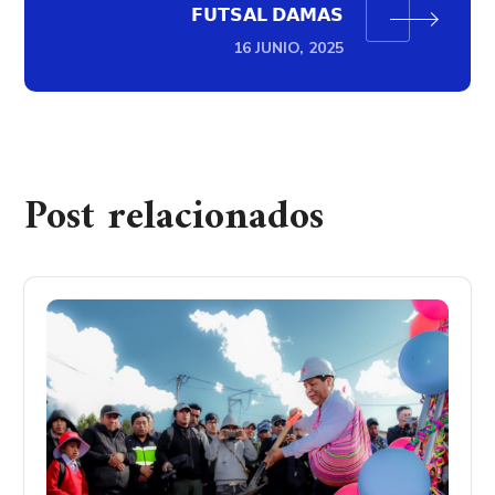
𝗙𝗨𝗧𝗦𝗔𝗟 𝗗𝗔𝗠𝗔𝗦
16 JUNIO, 2025
Post relacionados