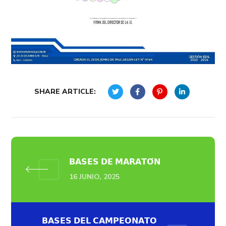
SHARE ARTICLE:
𝗕𝗔𝗦𝗘𝗦 𝗗𝗘 𝗠𝗔𝗥𝗔𝗧𝗢́𝗡
16 JUNIO, 2025
𝗕𝗔𝗦𝗘𝗦 𝗗𝗘𝗟 𝗖𝗔𝗠𝗣𝗘𝗢𝗡𝗔𝗧𝗢