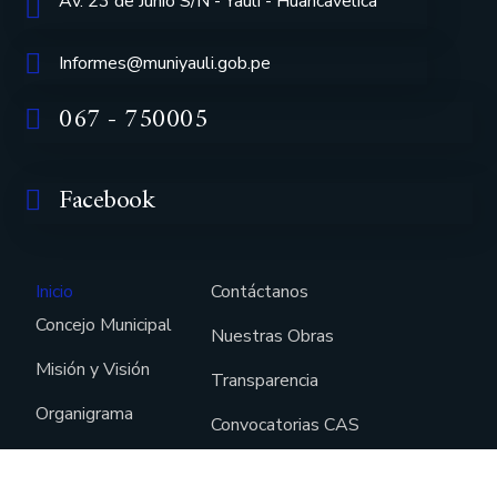
Av. 23 de Junio S/N - Yauli - Huancavelica
Informes@muniyauli.gob.pe
067 - 750005
Facebook
Inicio
Contáctanos
Concejo Municipal
Nuestras Obras
Misión y Visión
Transparencia
Organigrama
Convocatorias CAS
Noticias
SISFOH