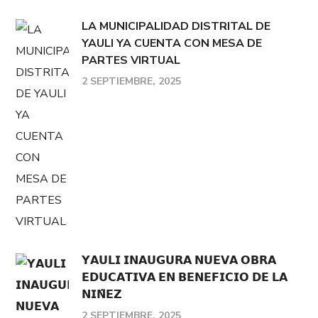
LA MUNICIPALIDAD DISTRITAL DE
YAULI YA CUENTA CON MESA DE
PARTES VIRTUAL
2 SEPTIEMBRE, 2025
𝗬𝗔𝗨𝗟𝗜 𝗜𝗡𝗔𝗨𝗚𝗨𝗥𝗔 𝗡𝗨𝗘𝗩𝗔 𝗢𝗕𝗥𝗔
𝗘𝗗𝗨𝗖𝗔𝗧𝗜𝗩𝗔 𝗘𝗡 𝗕𝗘𝗡𝗘𝗙𝗜𝗖𝗜𝗢 𝗗𝗘 𝗟𝗔
𝗡𝗜𝗡̃𝗘𝗭
2 SEPTIEMBRE, 2025