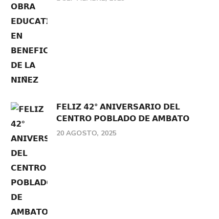
𝗙𝗘𝗟𝗜𝗭 𝟰𝟮° 𝗔𝗡𝗜𝗩𝗘𝗥𝗦𝗔𝗥𝗜𝗢 𝗗𝗘𝗟
𝗖𝗘𝗡𝗧𝗥𝗢 𝗣𝗢𝗕𝗟𝗔𝗗𝗢 𝗗𝗘 𝗔𝗠𝗕𝗔𝗧𝗢
20 AGOSTO, 2025