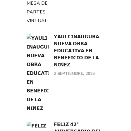
𝗬𝗔𝗨𝗟𝗜 𝗜𝗡𝗔𝗨𝗚𝗨𝗥𝗔
𝗡𝗨𝗘𝗩𝗔 𝗢𝗕𝗥𝗔
𝗘𝗗𝗨𝗖𝗔𝗧𝗜𝗩𝗔 𝗘𝗡
𝗕𝗘𝗡𝗘𝗙𝗜𝗖𝗜𝗢 𝗗𝗘 𝗟𝗔
𝗡𝗜𝗡̃𝗘𝗭
2 SEPTIEMBRE, 2025
𝗙𝗘𝗟𝗜𝗭 𝟰𝟮°