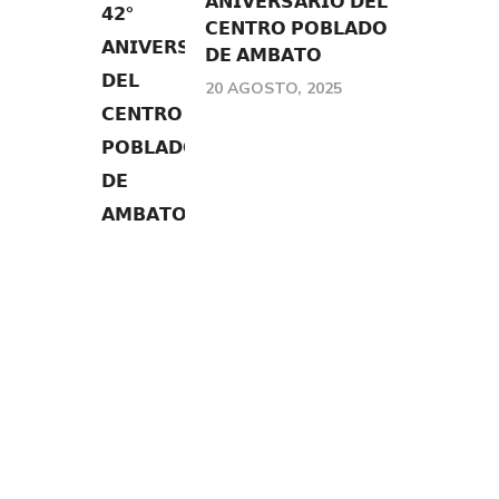
𝗔𝗡𝗜𝗩𝗘𝗥𝗦𝗔𝗥𝗜𝗢 𝗗𝗘𝗟
𝗖𝗘𝗡𝗧𝗥𝗢 𝗣𝗢𝗕𝗟𝗔𝗗𝗢
𝗗𝗘 𝗔𝗠𝗕𝗔𝗧𝗢
20 AGOSTO, 2025