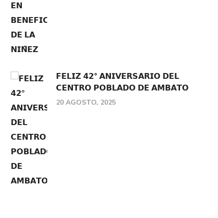
𝗙𝗘𝗟𝗜𝗭 𝟰𝟮° 𝗔𝗡𝗜𝗩𝗘𝗥𝗦𝗔𝗥𝗜𝗢 𝗗𝗘𝗟
𝗖𝗘𝗡𝗧𝗥𝗢 𝗣𝗢𝗕𝗟𝗔𝗗𝗢 𝗗𝗘 𝗔𝗠𝗕𝗔𝗧𝗢
20 AGOSTO, 2025