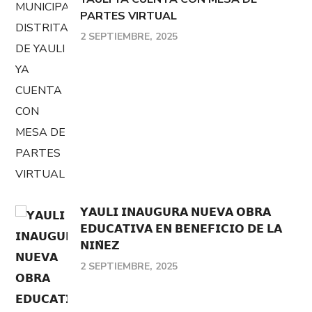
PARTES VIRTUAL
2 SEPTIEMBRE, 2025
𝗬𝗔𝗨𝗟𝗜 𝗜𝗡𝗔𝗨𝗚𝗨𝗥𝗔 𝗡𝗨𝗘𝗩𝗔 𝗢𝗕𝗥𝗔
𝗘𝗗𝗨𝗖𝗔𝗧𝗜𝗩𝗔 𝗘𝗡 𝗕𝗘𝗡𝗘𝗙𝗜𝗖𝗜𝗢 𝗗𝗘 𝗟𝗔
𝗡𝗜𝗡̃𝗘𝗭
2 SEPTIEMBRE, 2025