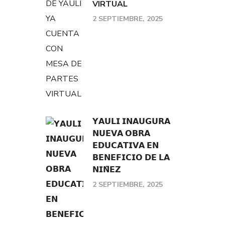
VIRTUAL
2 SEPTIEMBRE, 2025
𝗬𝗔𝗨𝗟𝗜 𝗜𝗡𝗔𝗨𝗚𝗨𝗥𝗔
𝗡𝗨𝗘𝗩𝗔 𝗢𝗕𝗥𝗔
𝗘𝗗𝗨𝗖𝗔𝗧𝗜𝗩𝗔 𝗘𝗡
𝗕𝗘𝗡𝗘𝗙𝗜𝗖𝗜𝗢 𝗗𝗘 𝗟𝗔
𝗡𝗜𝗡̃𝗘𝗭
2 SEPTIEMBRE, 2025