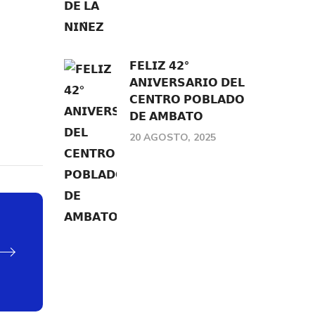
𝗙𝗘𝗟𝗜𝗭 𝟰𝟮°
𝗔𝗡𝗜𝗩𝗘𝗥𝗦𝗔𝗥𝗜𝗢 𝗗𝗘𝗟
𝗖𝗘𝗡𝗧𝗥𝗢 𝗣𝗢𝗕𝗟𝗔𝗗𝗢
𝗗𝗘 𝗔𝗠𝗕𝗔𝗧𝗢
20 AGOSTO, 2025