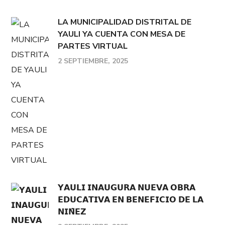
LA MUNICIPALIDAD DISTRITAL DE
YAULI YA CUENTA CON MESA DE
PARTES VIRTUAL
2 SEPTIEMBRE, 2025
𝗬𝗔𝗨𝗟𝗜 𝗜𝗡𝗔𝗨𝗚𝗨𝗥𝗔 𝗡𝗨𝗘𝗩𝗔 𝗢𝗕𝗥𝗔
𝗘𝗗𝗨𝗖𝗔𝗧𝗜𝗩𝗔 𝗘𝗡 𝗕𝗘𝗡𝗘𝗙𝗜𝗖𝗜𝗢 𝗗𝗘 𝗟𝗔
𝗡𝗜𝗡̃𝗘𝗭