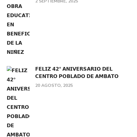
2 SEPTIEMBRE, 2025
𝗙𝗘𝗟𝗜𝗭 𝟰𝟮° 𝗔𝗡𝗜𝗩𝗘𝗥𝗦𝗔𝗥𝗜𝗢 𝗗𝗘𝗟
𝗖𝗘𝗡𝗧𝗥𝗢 𝗣𝗢𝗕𝗟𝗔𝗗𝗢 𝗗𝗘 𝗔𝗠𝗕𝗔𝗧𝗢
20 AGOSTO, 2025