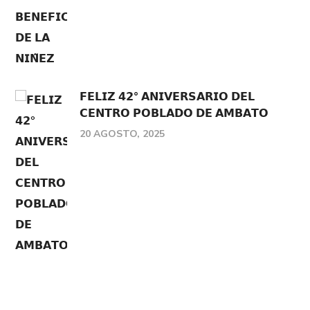
𝗙𝗘𝗟𝗜𝗭 𝟰𝟮° 𝗔𝗡𝗜𝗩𝗘𝗥𝗦𝗔𝗥𝗜𝗢 𝗗𝗘𝗟
𝗖𝗘𝗡𝗧𝗥𝗢 𝗣𝗢𝗕𝗟𝗔𝗗𝗢 𝗗𝗘 𝗔𝗠𝗕𝗔𝗧𝗢
20 AGOSTO, 2025