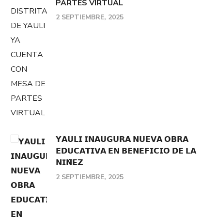
PARTES VIRTUAL
2 SEPTIEMBRE, 2025
𝗬𝗔𝗨𝗟𝗜 𝗜𝗡𝗔𝗨𝗚𝗨𝗥𝗔 𝗡𝗨𝗘𝗩𝗔 𝗢𝗕𝗥𝗔
𝗘𝗗𝗨𝗖𝗔𝗧𝗜𝗩𝗔 𝗘𝗡 𝗕𝗘𝗡𝗘𝗙𝗜𝗖𝗜𝗢 𝗗𝗘 𝗟𝗔
𝗡𝗜𝗡̃𝗘𝗭
2 SEPTIEMBRE, 2025