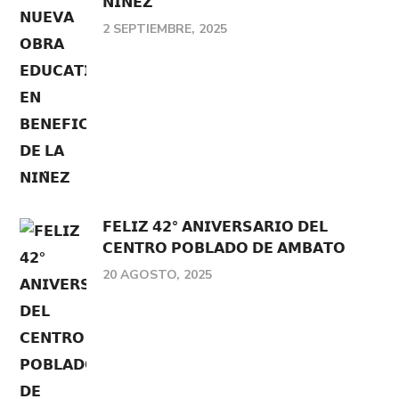
𝗡𝗜𝗡̃𝗘𝗭
2 SEPTIEMBRE, 2025
𝗙𝗘𝗟𝗜𝗭 𝟰𝟮° 𝗔𝗡𝗜𝗩𝗘𝗥𝗦𝗔𝗥𝗜𝗢 𝗗𝗘𝗟
𝗖𝗘𝗡𝗧𝗥𝗢 𝗣𝗢𝗕𝗟𝗔𝗗𝗢 𝗗𝗘 𝗔𝗠𝗕𝗔𝗧𝗢
20 AGOSTO, 2025