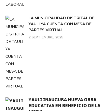
LA MUNICIPALIDAD DISTRITAL DE
YAULI YA CUENTA CON MESA DE
PARTES VIRTUAL
2 SEPTIEMBRE, 2025
𝗬𝗔𝗨𝗟𝗜 𝗜𝗡𝗔𝗨𝗚𝗨𝗥𝗔 𝗡𝗨𝗘𝗩𝗔 𝗢𝗕𝗥𝗔
𝗘𝗗𝗨𝗖𝗔𝗧𝗜𝗩𝗔 𝗘𝗡 𝗕𝗘𝗡𝗘𝗙𝗜𝗖𝗜𝗢 𝗗𝗘 𝗟𝗔