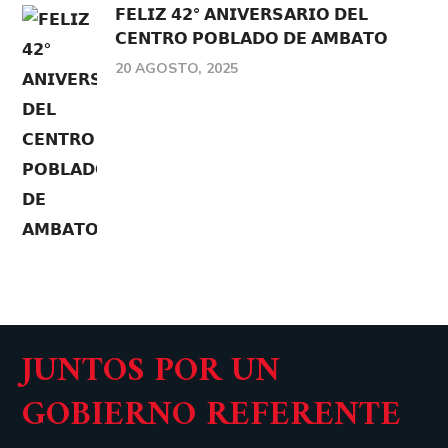
𝗙𝗘𝗟𝗜𝗭 𝟰𝟮° 𝗔𝗡𝗜𝗩𝗘𝗥𝗦𝗔𝗥𝗜𝗢 𝗗𝗘𝗟
𝗖𝗘𝗡𝗧𝗥𝗢 𝗣𝗢𝗕𝗟𝗔𝗗𝗢 𝗗𝗘 𝗔𝗠𝗕𝗔𝗧𝗢
20 AGOSTO, 2025
JUNTOS POR UN
GOBIERNO REFERENTE