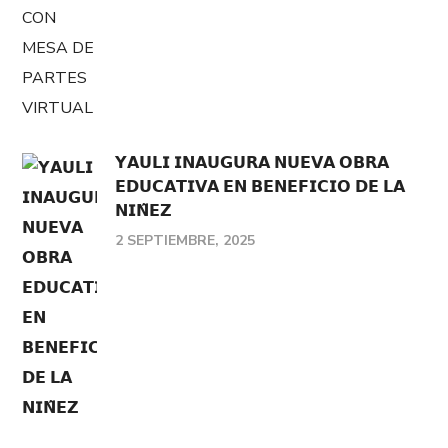
𝗬𝗔𝗨𝗟𝗜 𝗜𝗡𝗔𝗨𝗚𝗨𝗥𝗔 𝗡𝗨𝗘𝗩𝗔 𝗢𝗕𝗥𝗔
𝗘𝗗𝗨𝗖𝗔𝗧𝗜𝗩𝗔 𝗘𝗡 𝗕𝗘𝗡𝗘𝗙𝗜𝗖𝗜𝗢 𝗗𝗘 𝗟𝗔
𝗡𝗜𝗡̃𝗘𝗭
2 SEPTIEMBRE, 2025