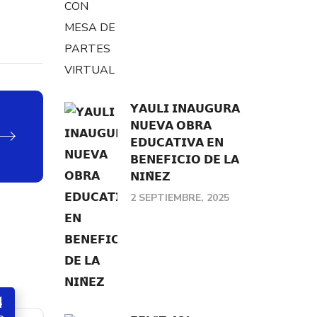
𝗬𝗔𝗨𝗟𝗜 𝗜𝗡𝗔𝗨𝗚𝗨𝗥𝗔
𝗡𝗨𝗘𝗩𝗔 𝗢𝗕𝗥𝗔
𝗘𝗗𝗨𝗖𝗔𝗧𝗜𝗩𝗔 𝗘𝗡
𝗕𝗘𝗡𝗘𝗙𝗜𝗖𝗜𝗢 𝗗𝗘 𝗟𝗔
𝗡𝗜𝗡̃𝗘𝗭
2 SEPTIEMBRE, 2025
4