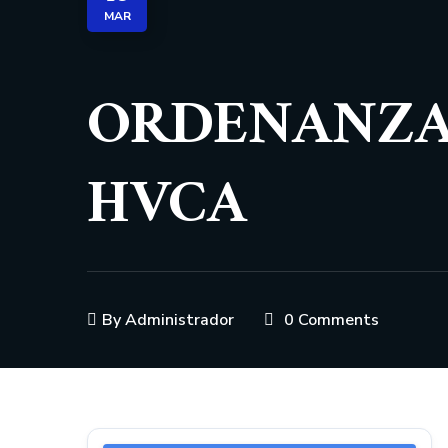
MAR
ORDENANZA 
HVCA
By
Administrador
0 Comments