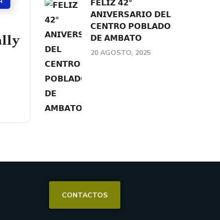
R
𝗙𝗘𝗟𝗜𝗭 𝟰𝟮°
𝗔𝗡𝗜𝗩𝗘𝗥𝗦𝗔𝗥𝗜𝗢 𝗗𝗘𝗟
𝗖𝗘𝗡𝗧𝗥𝗢 𝗣𝗢𝗕𝗟𝗔𝗗𝗢
ally
𝗗𝗘 𝗔𝗠𝗕𝗔𝗧𝗢
20 AGOSTO, 2025
CONTACTOS