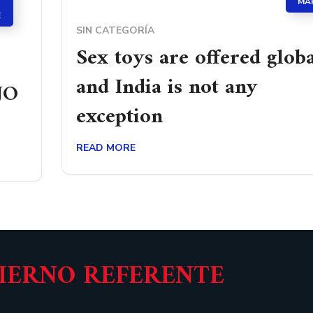
7
MA
E
SIN CATEGORÍA
Sex toys are offered glob
and India is not any
JO
exception
READ MORE
BIERNO REFERENTE