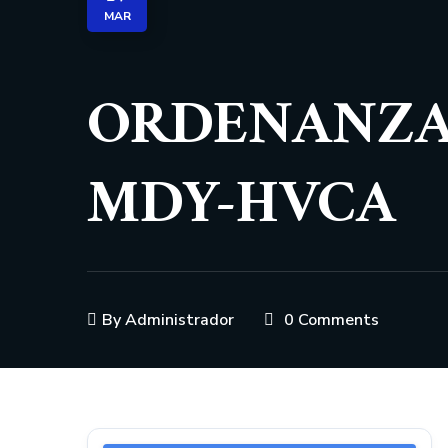
MAR
ORDENANZA-
MDY-HVCA
By
Administrador
0 Comments