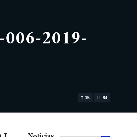
006-2019-
15
84
Noticias