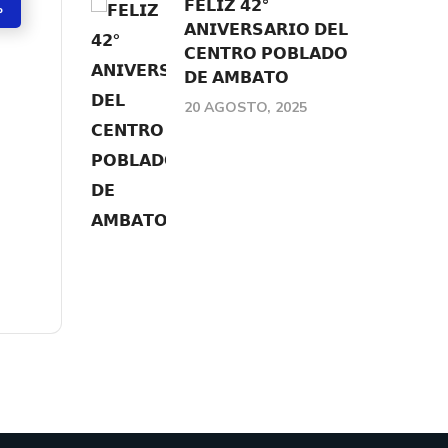
𝗙𝗘𝗟𝗜𝗭 𝟰𝟮°
P
𝗔𝗡𝗜𝗩𝗘𝗥𝗦𝗔𝗥𝗜𝗢 𝗗𝗘𝗟
𝗖𝗘𝗡𝗧𝗥𝗢 𝗣𝗢𝗕𝗟𝗔𝗗𝗢
𝗗𝗘 𝗔𝗠𝗕𝗔𝗧𝗢
20 AGOSTO, 2025