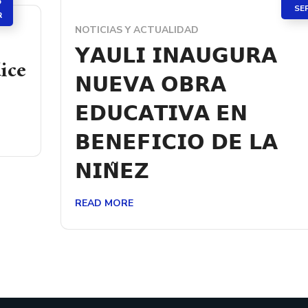
8
SE
R
NOTICIAS Y ACTUALIDAD
𝗬𝗔𝗨𝗟𝗜 𝗜𝗡𝗔𝗨𝗚𝗨𝗥𝗔
ice
𝗡𝗨𝗘𝗩𝗔 𝗢𝗕𝗥𝗔
𝗘𝗗𝗨𝗖𝗔𝗧𝗜𝗩𝗔 𝗘𝗡
𝗕𝗘𝗡𝗘𝗙𝗜𝗖𝗜𝗢 𝗗𝗘 𝗟𝗔
𝗡𝗜𝗡̃𝗘𝗭
READ MORE