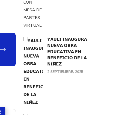
𝗬𝗔𝗨𝗟𝗜 𝗜𝗡𝗔𝗨𝗚𝗨𝗥𝗔
𝗡𝗨𝗘𝗩𝗔 𝗢𝗕𝗥𝗔
𝗘𝗗𝗨𝗖𝗔𝗧𝗜𝗩𝗔 𝗘𝗡
𝗕𝗘𝗡𝗘𝗙𝗜𝗖𝗜𝗢 𝗗𝗘 𝗟𝗔
𝗡𝗜𝗡̃𝗘𝗭
2 SEPTIEMBRE, 2025
2