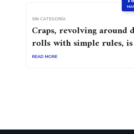
1
MA
SIN CATEGORÍA
Craps, revolving around d
rolls with simple rules, is
READ MORE