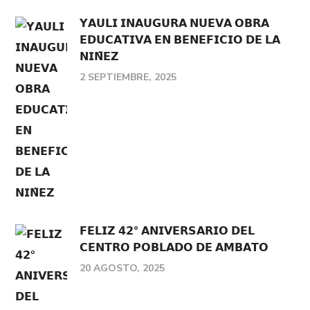
𝗬𝗔𝗨𝗟𝗜 𝗜𝗡𝗔𝗨𝗚𝗨𝗥𝗔 𝗡𝗨𝗘𝗩𝗔 𝗢𝗕𝗥𝗔
𝗘𝗗𝗨𝗖𝗔𝗧𝗜𝗩𝗔 𝗘𝗡 𝗕𝗘𝗡𝗘𝗙𝗜𝗖𝗜𝗢 𝗗𝗘 𝗟𝗔
𝗡𝗜𝗡̃𝗘𝗭
2 SEPTIEMBRE, 2025
𝗙𝗘𝗟𝗜𝗭 𝟰𝟮° 𝗔𝗡𝗜𝗩𝗘𝗥𝗦𝗔𝗥𝗜𝗢 𝗗𝗘𝗟
𝗖𝗘𝗡𝗧𝗥𝗢 𝗣𝗢𝗕𝗟𝗔𝗗𝗢 𝗗𝗘 𝗔𝗠𝗕𝗔𝗧𝗢
20 AGOSTO, 2025