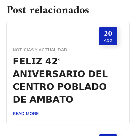
Post relacionados
20
AGO
NOTICIAS Y ACTUALIDAD
𝗙𝗘𝗟𝗜𝗭 𝟰𝟮°
𝗔𝗡𝗜𝗩𝗘𝗥𝗦𝗔𝗥𝗜𝗢 𝗗𝗘𝗟
𝗖𝗘𝗡𝗧𝗥𝗢 𝗣𝗢𝗕𝗟𝗔𝗗𝗢
𝗗𝗘 𝗔𝗠𝗕𝗔𝗧𝗢
READ MORE