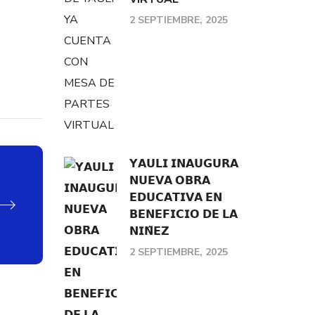
2 SEPTIEMBRE, 2025
𝗬𝗔𝗨𝗟𝗜 𝗜𝗡𝗔𝗨𝗚𝗨𝗥𝗔
𝗡𝗨𝗘𝗩𝗔 𝗢𝗕𝗥𝗔
𝗘𝗗𝗨𝗖𝗔𝗧𝗜𝗩𝗔 𝗘𝗡
𝗕𝗘𝗡𝗘𝗙𝗜𝗖𝗜𝗢 𝗗𝗘 𝗟𝗔
𝗡𝗜𝗡̃𝗘𝗭
2 SEPTIEMBRE, 2025