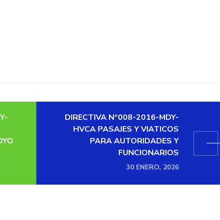
Y-
DIRECTIVA Nº008-2016-MDY-
HVCA PASAJES Y VIATICOS
OYO
PARA AUTORIDADES Y
FUNCIONARIOS
30 ENERO, 2026