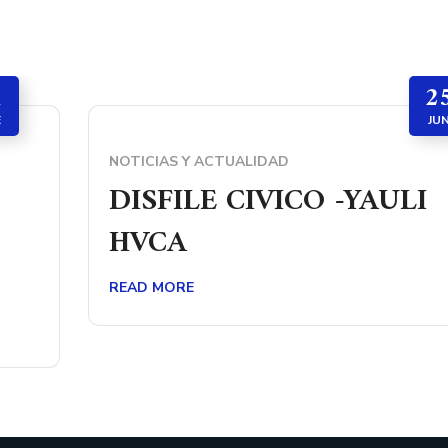
1
2
E
JU
NOTICIAS Y ACTUALIDAD
DISFILE CIVICO -YAULI
HVCA
READ MORE