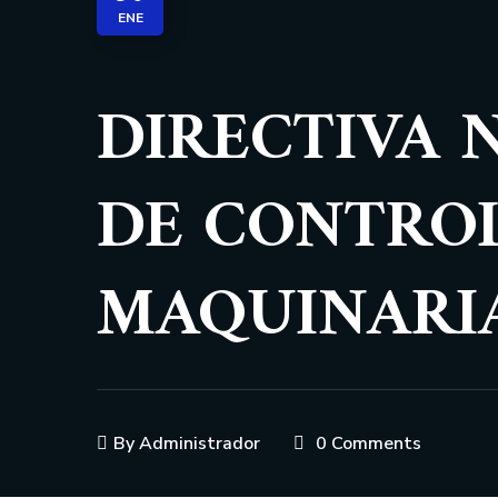
ENE
DIRECTIVA 
DE CONTRO
MAQUINARIA
By
Administrador
0 Comments