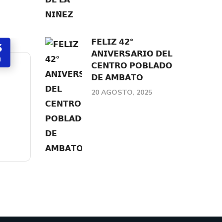
𝗙𝗘𝗟𝗜𝗭 𝟰𝟮°
5
𝗔𝗡𝗜𝗩𝗘𝗥𝗦𝗔𝗥𝗜𝗢 𝗗𝗘𝗟
N
𝗖𝗘𝗡𝗧𝗥𝗢 𝗣𝗢𝗕𝗟𝗔𝗗𝗢
𝗗𝗘 𝗔𝗠𝗕𝗔𝗧𝗢
20 AGOSTO, 2025