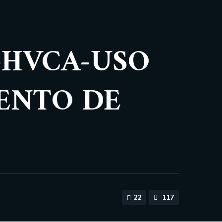
-HVCA-USO
ENTO DE
22
117