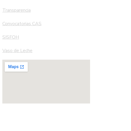
Transparencia
Convocatorias CAS
SISFOH
Vaso de Leche
Copyright © 2023 Municipalidad Distrital de Yauli :::…. Todos