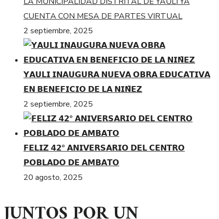
LA MUNICIPALIDAD DISTRITAL DE YAULI YA
CUENTA CON MESA DE PARTES VIRTUAL
2 septiembre, 2025
𝗬𝗔𝗨𝗟𝗜 𝗜𝗡𝗔𝗨𝗚𝗨𝗥𝗔 𝗡𝗨𝗘𝗩𝗔 𝗢𝗕𝗥𝗔 𝗘𝗗𝗨𝗖𝗔𝗧𝗜𝗩𝗔
𝗘𝗡 𝗕𝗘𝗡𝗘𝗙𝗜𝗖𝗜𝗢 𝗗𝗘 𝗟𝗔 𝗡𝗜𝗡̃𝗘𝗭
2 septiembre, 2025
𝗙𝗘𝗟𝗜𝗭 𝟰𝟮° 𝗔𝗡𝗜𝗩𝗘𝗥𝗦𝗔𝗥𝗜𝗢 𝗗𝗘𝗟 𝗖𝗘𝗡𝗧𝗥𝗢
𝗣𝗢𝗕𝗟𝗔𝗗𝗢 𝗗𝗘 𝗔𝗠𝗕𝗔𝗧𝗢
20 agosto, 2025
JUNTOS POR UN