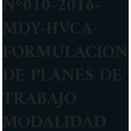
Nº010-2016-
MDY-HVCA-
FORMULACION
DE PLANES DE
TRABAJO
MODALIDAD