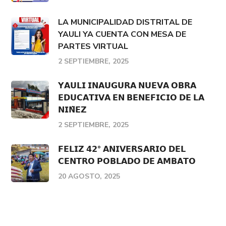
LA MUNICIPALIDAD DISTRITAL DE
YAULI YA CUENTA CON MESA DE
PARTES VIRTUAL
2 SEPTIEMBRE, 2025
𝗬𝗔𝗨𝗟𝗜 𝗜𝗡𝗔𝗨𝗚𝗨𝗥𝗔 𝗡𝗨𝗘𝗩𝗔 𝗢𝗕𝗥𝗔
𝗘𝗗𝗨𝗖𝗔𝗧𝗜𝗩𝗔 𝗘𝗡 𝗕𝗘𝗡𝗘𝗙𝗜𝗖𝗜𝗢 𝗗𝗘 𝗟𝗔
𝗡𝗜𝗡̃𝗘𝗭
2 SEPTIEMBRE, 2025
𝗙𝗘𝗟𝗜𝗭 𝟰𝟮° 𝗔𝗡𝗜𝗩𝗘𝗥𝗦𝗔𝗥𝗜𝗢 𝗗𝗘𝗟
𝗖𝗘𝗡𝗧𝗥𝗢 𝗣𝗢𝗕𝗟𝗔𝗗𝗢 𝗗𝗘 𝗔𝗠𝗕𝗔𝗧𝗢
20 AGOSTO, 2025